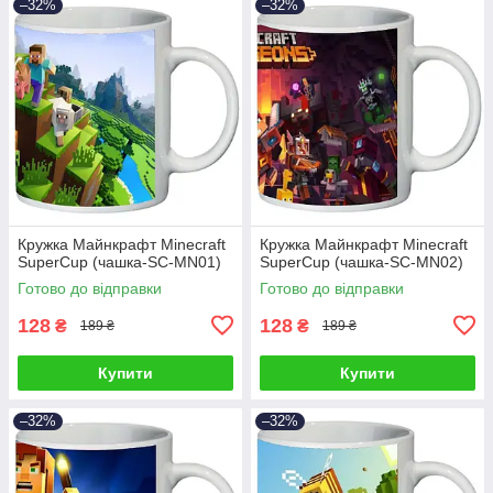
–32%
–32%
Кружка Майнкрафт Minecraft
Кружка Майнкрафт Minecraft
SuperCup (чашка-SC-MN01)
SuperCup (чашка-SC-MN02)
Готово до відправки
Готово до відправки
128
128
₴
₴
189 ₴
189 ₴
Купити
Купити
–32%
–32%