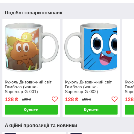
Подібні товари компанії
Кухоль Дивовижний світ
Кухоль Дивовижний світ
Кухо
Гамбола (чашка-
Гамбола (чашка-
Гамб
Supercup-G-001)
Supercup-G-002)
Supe
128
128
128
₴
₴
189 ₴
189 ₴
Купити
Купити
Акційні пропозиції та новинки