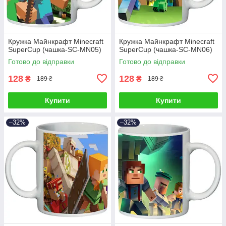
Кружка Майнкрафт Minecraft
Кружка Майнкрафт Minecraft
SuperCup (чашка-SC-MN05)
SuperCup (чашка-SC-MN06)
Готово до відправки
Готово до відправки
128
128
₴
₴
189 ₴
189 ₴
Купити
Купити
–32%
–32%