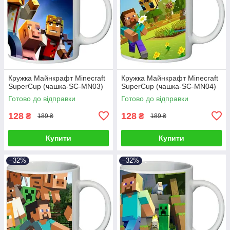
Кружка Майнкрафт Minecraft
Кружка Майнкрафт Minecraft
SuperCup (чашка-SC-MN03)
SuperCup (чашка-SC-MN04)
Готово до відправки
Готово до відправки
128
128
₴
₴
189 ₴
189 ₴
Купити
Купити
–32%
–32%