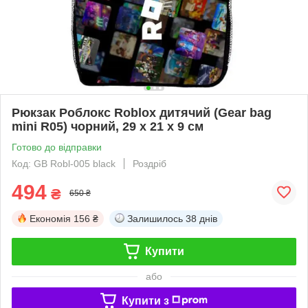
Рюкзак Роблокс Roblox дитячий (Gear bag
mini R05) чорний, 29 х 21 х 9 см
Готово до відправки
Код: GB Robl-005 black
Роздріб
494
₴
650 ₴
Економія
156 ₴
Залишилось
38 днів
Купити
або
Купити з