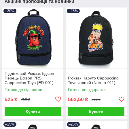
Акційні пропозиції та новинки
–30%
–25%
Підлітковий Рюкзак Едісон
Перець Edison PRS
Рюкзак Наруто Cappuccino
Cappuccino Toys (ED-001)
Toys чорний (Naruto-011)
синій
Готово до відправки
Готово до відправки
525
562,50
₴
₴
750 ₴
750 ₴
Купити
Купити
–25%
–25%