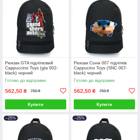
Рюкзак GTA підлітковий
Рюкзак Сонік 007 підлітків
Cappuccino Toys (gta 002-
Cappucino Toys (SNC 007-
black) чорний
black) чорний
Готово до відправки
Готово до відправки
562,50
562,50
₴
₴
750 ₴
750 ₴
Купити
Купити
–25%
–25%