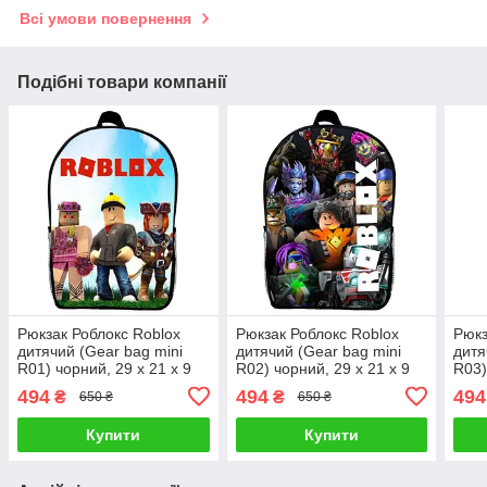
Всі умови повернення
Подібні товари компанії
Рюкзак Роблокс Roblox
Рюкзак Роблокс Roblox
Рюкз
дитячий (Gear bag mini
дитячий (Gear bag mini
дитя
R01) чорний, 29 х 21 х 9
R02) чорний, 29 х 21 х 9
R03)
см
см
см
494
494
494
₴
₴
650 ₴
650 ₴
Купити
Купити