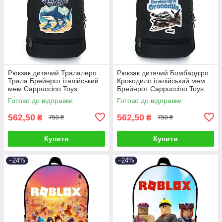
Рюкзак дитячий Тралалеро
Рюкзак дитячий Бомбардіро
Трала Брейнрот італійський
Крокодило італійський мем
мем Cappuccino Toys
Брейнрот Cappuccino Toys
(brainrot mem Traalalero Trala
(brainrot mem Bombardiro
Готово до відправки
Готово до відправки
562,50
562,50
₴
₴
750 ₴
750 ₴
Купити
Купити
–24%
–24%