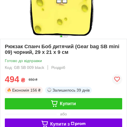
Рюкзак Спанч Боб дитячий (Gear bag SB mini
09) чорний, 29 х 21 х 9 см
Готово до відправки
Код: GB SB 009 black
Роздріб
494
₴
650 ₴
Економія
156 ₴
Залишилось
39 днів
Купити
або
Купити з