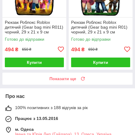
Рюкзак Роблокс Roblox
Рюкзак Роблокс Roblox
дитячий (Gear bag mini R011)
дитячий (Gear bag mini R01)
чорний, 29 х 21 х 9 см
чорний, 29 х 21 х 9 см
Готово до відправки
Готово до відправки
494
494
₴
₴
650 ₴
650 ₴
Купити
Купити
Показати ще
Про нас
100% позитивних з 188 відгуків за рік
Працює з 13.05.2016
м. Одеса
Івана та Юрія Лип (Гайдара), 13, Одеса, Україна