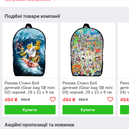
Подібні товари компанії
Рюкзак Спанч Боб
Рюкзак Спанч Боб
Рюкз
дитячий (Gear bag SB mini
дитячий (Gear bag SB mini
дитя
02) чорний, 29 х 21 х 9 см
03) чорний, 29 х 21 х 9 см
04) 
494
494
494
₴
₴
650 ₴
650 ₴
Купити
Купити
Акційні пропозиції та новинки