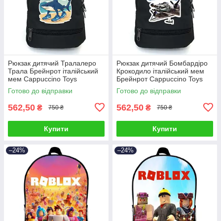
Рюкзак дитячий Тралалеро
Рюкзак дитячий Бомбардіро
Трала Брейнрот італійський
Крокодило італійський мем
мем Cappuccino Toys
Брейнрот Cappuccino Toys
(brainrot mem Traalalero Trala
(brainrot mem Bombardiro
Готово до відправки
Готово до відправки
562,50
562,50
₴
₴
750 ₴
750 ₴
Купити
Купити
–24%
–24%