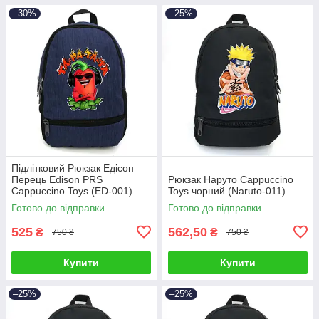
–30%
–25%
Підлітковий Рюкзак Едісон
Перець Edison PRS
Рюкзак Наруто Cappuccino
Cappuccino Toys (ED-001)
Toys чорний (Naruto-011)
синій
Готово до відправки
Готово до відправки
525
562,50
₴
₴
750 ₴
750 ₴
Купити
Купити
–25%
–25%