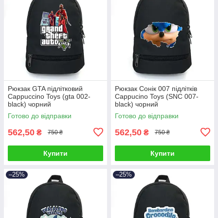
Рюкзак GTA підлітковий
Рюкзак Сонік 007 підлітків
Cappuccino Toys (gta 002-
Cappucino Toys (SNC 007-
black) чорний
black) чорний
Готово до відправки
Готово до відправки
562,50
562,50
₴
₴
750 ₴
750 ₴
Купити
Купити
–25%
–25%