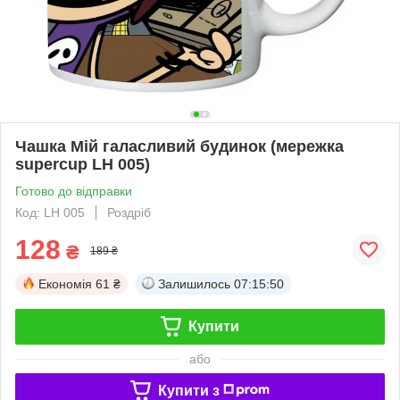
Чашка Мій галасливий будинок (мережка
supercup LH 005)
Готово до відправки
Код: LH 005
Роздріб
128
₴
189 ₴
Економія
61 ₴
Залишилось
07:15:50
Купити
або
Купити з