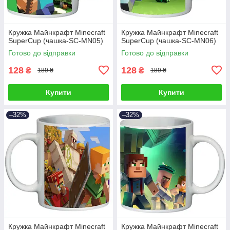
Кружка Майнкрафт Minecraft
Кружка Майнкрафт Minecraft
SuperCup (чашка-SC-MN05)
SuperCup (чашка-SC-MN06)
Готово до відправки
Готово до відправки
128
128
₴
₴
189 ₴
189 ₴
Купити
Купити
–32%
–32%
Кружка Майнкрафт Minecraft
Кружка Майнкрафт Minecraft