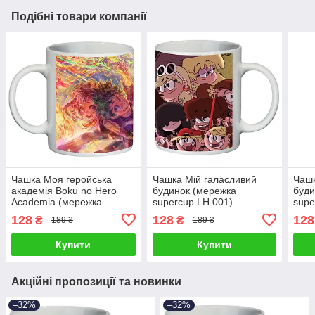
Подібні товари компанії
Чашка Моя геройська
Чашка Мій галасливий
Чашк
академія Boku no Hero
будинок (мережка
буди
Academia (мережка
supercup LH 001)
supe
supercup BNHA 005)
128
128
128
₴
₴
189 ₴
189 ₴
Купити
Купити
Акційні пропозиції та новинки
–32%
–32%