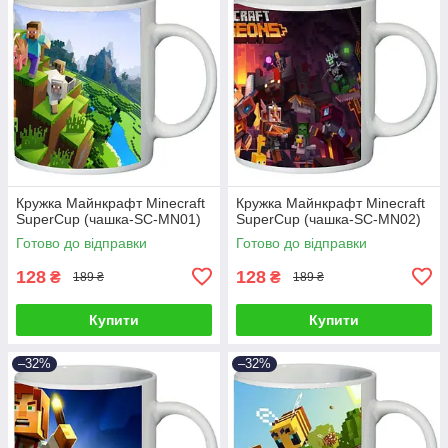
Кружка Майнкрафт Minecraft
Кружка Майнкрафт Minecraft
SuperCup (чашка-SC-MN01)
SuperCup (чашка-SC-MN02)
Готово до відправки
Готово до відправки
128
128
₴
₴
189 ₴
189 ₴
Купити
Купити
–32%
–32%