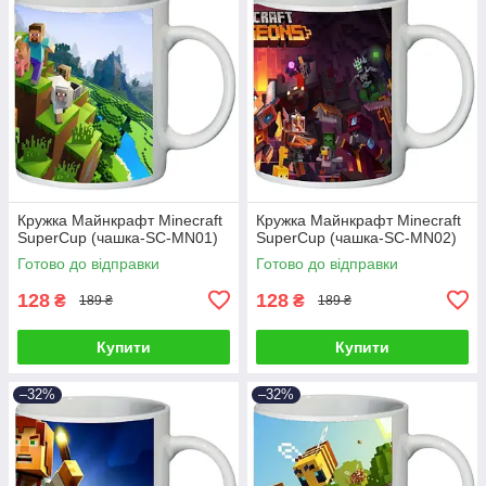
Кружка Майнкрафт Minecraft
Кружка Майнкрафт Minecraft
SuperCup (чашка-SC-MN01)
SuperCup (чашка-SC-MN02)
Готово до відправки
Готово до відправки
128
128
₴
₴
189 ₴
189 ₴
Купити
Купити
–32%
–32%