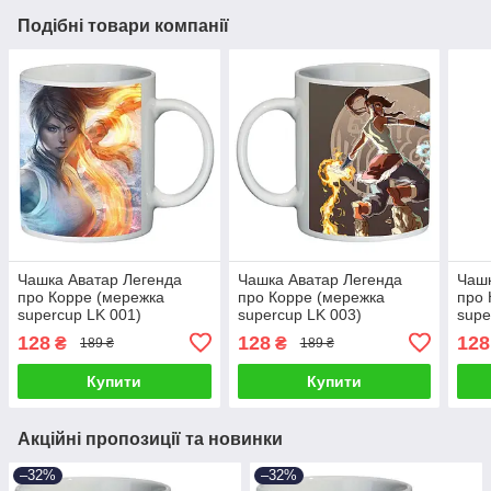
Подібні товари компанії
Чашка Аватар Легенда
Чашка Аватар Легенда
Чашк
про Корре (мережка
про Корре (мережка
про 
supercup LK 001)
supercup LK 003)
supe
128
128
128
₴
₴
189 ₴
189 ₴
Купити
Купити
Акційні пропозиції та новинки
–32%
–32%