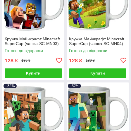
Кружка Майнкрафт Minecraft
Кружка Майнкрафт Minecraft
SuperCup (чашка-SC-MN03)
SuperCup (чашка-SC-MN04)
Готово до відправки
Готово до відправки
128
128
₴
₴
189 ₴
189 ₴
Купити
Купити
–32%
–32%