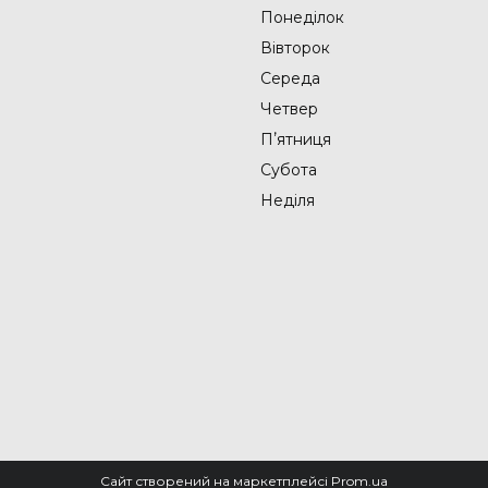
Понеділок
Вівторок
Середа
Четвер
Пʼятниця
Субота
Неділя
Сайт створений на маркетплейсі
Prom.ua