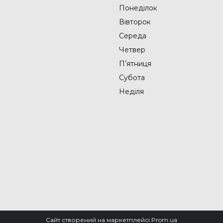
Понеділок
Вівторок
Середа
Четвер
Пʼятниця
Субота
Неділя
Сайт створений на маркетплейсі
Prom.ua