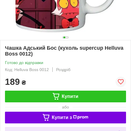
Чашка Адський Бос (кухоль supercup Helluva
Boss 0012)
Готово до відправки
Код: Helluva Boss 0012
Роздріб
189
₴
Купити
або
Купити з