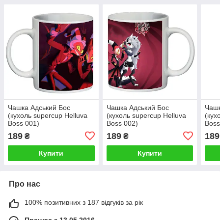
Чашка Адський Бос
Чашка Адський Бос
Чашк
(кухоль supercup Helluva
(кухоль supercup Helluva
(кух
Boss 001)
Boss 002)
Boss
189
189
189
₴
₴
Купити
Купити
Про нас
100% позитивних з 187 відгуків за рік
Працює з 13.05.2016