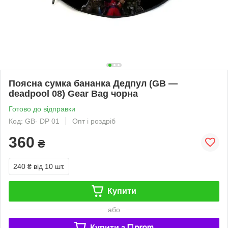
Поясна сумка бананка Дедпул (GB —
deadpool 08) Gear Bag чорна
Готово до відправки
Код: GB- DP 01
Опт і роздріб
360
₴
240 ₴
від 10 шт.
Купити
або
Купити з