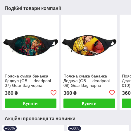
Подібні товари компанії
Поясна сумка бананка
Поясна сумка бананка
Пояс
Дедпул (GB — deadpool
Дедпул (GB — deadpool
Дедп
07) Gear Bag чорна
09) Gear Bag чорна
010)
360
360
360
₴
₴
Купити
Купити
Акційні пропозиції та новинки
–38%
–38%