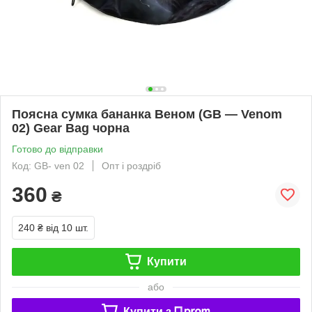
Поясна сумка бананка Веном (GB — Venom
02) Gear Bag чорна
Готово до відправки
Код: GB- ven 02
Опт і роздріб
360
₴
240 ₴
від 10 шт.
Купити
або
Купити з