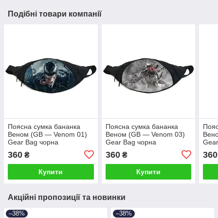
Подібні товари компанії
Поясна сумка бананка
Поясна сумка бананка
Пояс
Веном (GB — Venom 01)
Веном (GB — Venom 03)
Вен
Gear Bag чорна
Gear Bag чорна
Gear
360
360
360
₴
₴
Купити
Купити
Акційні пропозиції та новинки
–38%
–38%