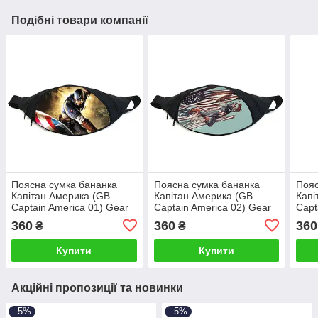
Подібні товари компанії
Поясна сумка бананка
Поясна сумка бананка
Пояс
Капітан Америка (GB —
Капітан Америка (GB —
Капі
Captain America 01) Gear
Captain America 02) Gear
Capt
Bag чорна
Bag чорна
Bag 
360
360
360
₴
₴
Купити
Купити
Акційні пропозиції та новинки
–5%
–5%