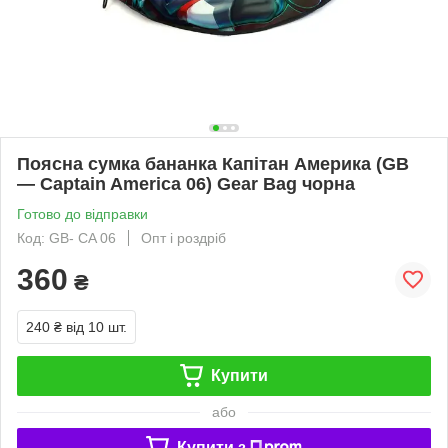
Поясна сумка бананка Капітан Америка (GB
— Captain America 06) Gear Bag чорна
Готово до відправки
Код: GB- CA 06
Опт і роздріб
360
₴
240 ₴
від 10 шт.
Купити
або
Купити з