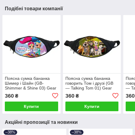
Подібні товари компанії
Поясна сумка бананка
Поясна сумка бананка
Пояс
Шимер і Шайн (GB-
говорить Том і друзі (GB
гово
Shimmer & Shine 03) Gear
— Talking Tom 01) Gear
— Ta
Bag чорна
Bag чорна
Bag 
360
360
360
₴
₴
Купити
Купити
Акційні пропозиції та новинки
–38%
–38%