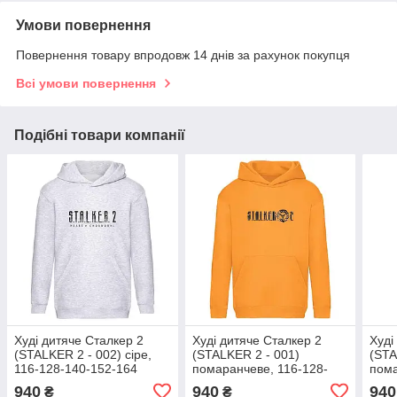
Умови повернення
Повернення товару впродовж 14 днів за рахунок покупця
Всі умови повернення
Подібні товари компанії
Худі дитяче Сталкер 2
Худі дитяче Сталкер 2
Худі
(STALKER 2 - 002) сіре,
(STALKER 2 - 001)
(STA
116-128-140-152-164
помаранчеве, 116-128-
пома
розмір
140-152-164 розмір
140-
940
940
940
₴
₴