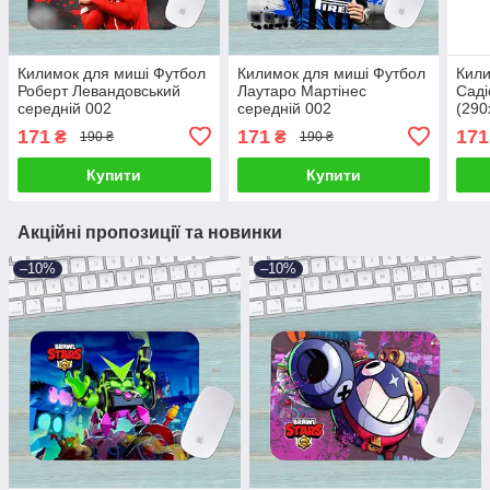
Килимок для миші Футбол
Килимок для миші Футбол
Кили
Роберт Левандовський
Лаутаро Мартінес
Саді
середній 002
середній 002
(29
(290х250х3мм)
(290х250х3мм)
171
171
171
₴
₴
190 ₴
190 ₴
Купити
Купити
Акційні пропозиції та новинки
–10%
–10%