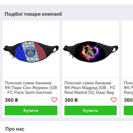
Подібні товари компанії
Поясная сумка бананка
Поясная сумка бананка
Пояс
ФК Пари Сен-Жермен (GB
ФК Реал Мадрид (GB - FC
ФК Р
- FC Paris Saint-Germain
Real Madrid 02) Gear Bag
Rang
02) Gear Bag черная
черная
чер
360
360
360
₴
₴
Купити
Купити
Про нас