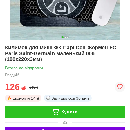
Килимок для миші ФК Парі Сен-Жермен FC
Paris Saint-Germain маленький 006
(180х220х3мм)
Готово до відправки
Роздріб
126
₴
140 ₴
Економія
14 ₴
Залишилось
36 днів
Купити
або