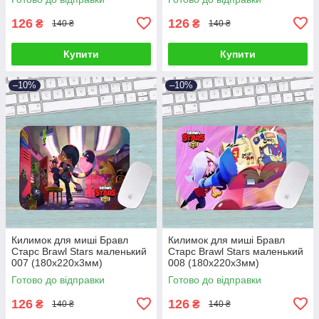
126
126
₴
₴
140 ₴
140 ₴
Купити
Купити
–10%
–10%
Килимок для миші Бравл
Килимок для миші Бравл
Старс Brawl Stars маленький
Старс Brawl Stars маленький
007 (180х220х3мм)
008 (180х220х3мм)
Готово до відправки
Готово до відправки
126
126
₴
₴
140 ₴
140 ₴