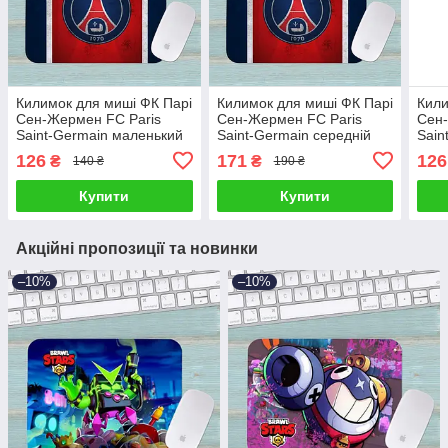
Килимок для миші ФК Парі
Килимок для миші ФК Парі
Кили
Сен-Жермен FC Paris
Сен-Жермен FC Paris
Сен-
Saint-Germain маленький
Saint-Germain середній
Sain
001 (180х220х3мм)
001 (290х250х3мм)
003 
126
171
126
₴
₴
140 ₴
190 ₴
Купити
Купити
Акційні пропозиції та новинки
–10%
–10%