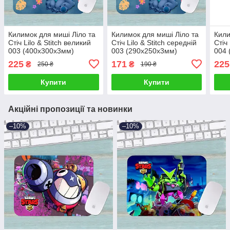
Килимок для миші Ліло та
Килимок для миші Ліло та
Кили
Стіч Lilo & Stitch великий
Стіч Lilo & Stitch середній
Стіч
003 (400х300х3мм)
003 (290х250х3мм)
004 
225
171
225
₴
₴
250 ₴
190 ₴
Купити
Купити
Акційні пропозиції та новинки
–10%
–10%