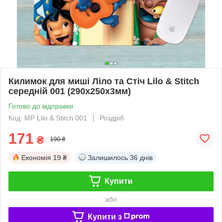
Килимок для миші Ліло та Стіч Lilo & Stitch
середній 001 (290х250х3мм)
Готово до відправки
Код: MP Lilo & Stitch 001
Роздріб
171
₴
190 ₴
Економія
19 ₴
Залишилось
36 днів
Купити
або
Купити з