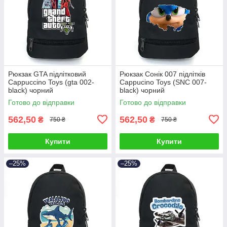
Рюкзак GTA підлітковий
Рюкзак Сонік 007 підлітків
Cappuccino Toys (gta 002-
Cappucino Toys (SNC 007-
black) чорний
black) чорний
Готово до відправки
Готово до відправки
562,50
562,50
₴
₴
750 ₴
750 ₴
Купити
Купити
–25%
–25%