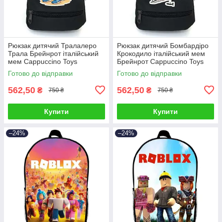
Рюкзак дитячий Тралалеро
Рюкзак дитячий Бомбардіро
Трала Брейнрот італійський
Крокодило італійський мем
мем Cappuccino Toys
Брейнрот Cappuccino Toys
(brainrot mem Traalalero Trala
(brainrot mem Bombardiro
Готово до відправки
Готово до відправки
562,50
562,50
₴
₴
750 ₴
750 ₴
Купити
Купити
–24%
–24%