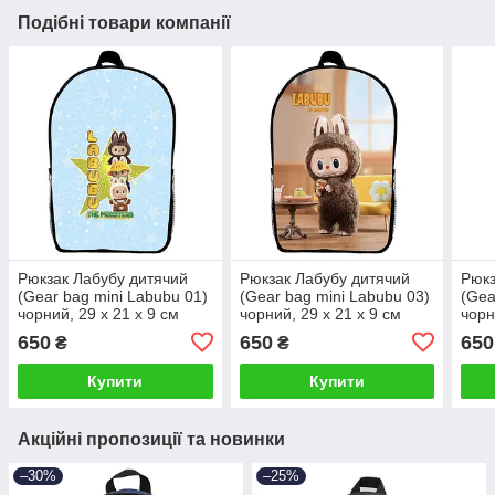
Подібні товари компанії
Рюкзак Лабубу дитячий
Рюкзак Лабубу дитячий
Рюкз
(Gear bag mini Labubu 01)
(Gear bag mini Labubu 03)
(Gea
чорний, 29 х 21 х 9 см
чорний, 29 х 21 х 9 см
чорн
650
650
650
₴
₴
Купити
Купити
Акційні пропозиції та новинки
–30%
–25%