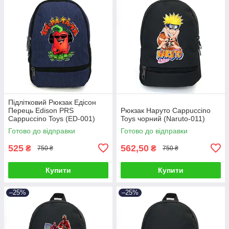
Підлітковий Рюкзак Едісон
Перець Edison PRS
Рюкзак Наруто Cappuccino
Cappuccino Toys (ED-001)
Toys чорний (Naruto-011)
синій
Готово до відправки
Готово до відправки
525
562,50
₴
₴
750 ₴
750 ₴
Купити
Купити
–25%
–25%