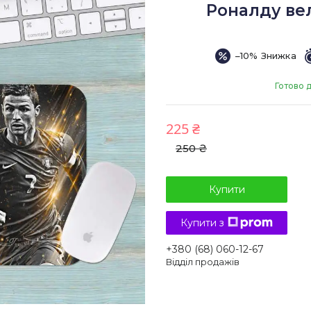
Роналду ве
–10%
Готово 
225 ₴
250 ₴
Купити
Купити з
+380 (68) 060-12-67
Відділ продажів