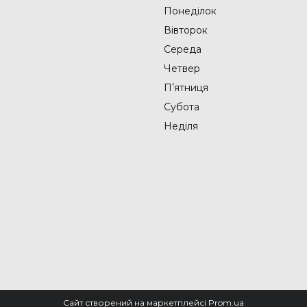
Понеділок
Вівторок
Середа
Четвер
Пʼятниця
Субота
Неділя
Сайт створений на маркетплейсі
Prom.ua