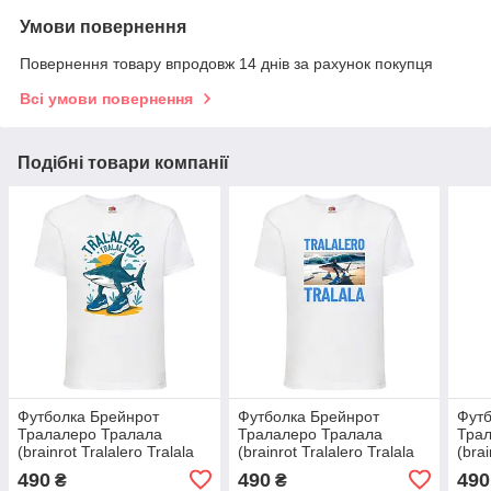
Умови повернення
Повернення товару впродовж 14 днів за рахунок покупця
Всі умови повернення
Подібні товари компанії
Футболка Брейнрот
Футболка Брейнрот
Футб
Тралалеро Тралала
Тралалеро Тралала
Тра
(brainrot Tralalero Tralala
(brainrot Tralalero Tralala
(brai
004) біла, 98-104-116-128-
001) біла, 98-104-116-128-
003)
490
490
490
₴
₴
140-152-164 розмір
140-152-164 розмір
140-