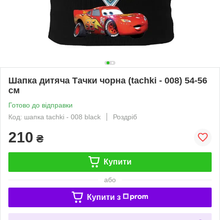
Шапка дитяча Тачки чорна (tachki - 008) 54-56
см
Готово до відправки
Код: шапка tachki - 008 black
Роздріб
210
₴
Купити
або
Купити з