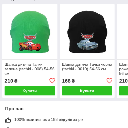
Шапка дитяча Тачки
Шапка дитяча Тачки чорна
Шапк
зелена (tachki - 008) 54-56
(tachki - 0010) 54-56 см
роже
см
56 с
210
168
210
₴
₴
Купити
Купити
Про нас
100% позитивних з 188 відгуків за рік