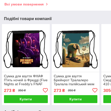
Всі умови повернення
Подібні товари компанії
Сумка для взуття ФНАФ
Сумка для взуття
Сумк
П'ять ночей із Фредді (Five
Брейнрот Тралалеро
Смур
Nights at Freddy's FNAF
Тралала італійський мем
410 
04), 410 х 300 мм
(brainrot mem Traalalero
273
273
305
₴
₴
350 ₴
350 ₴
Traalala 04), 410 х 300 мм
Купити
Купити