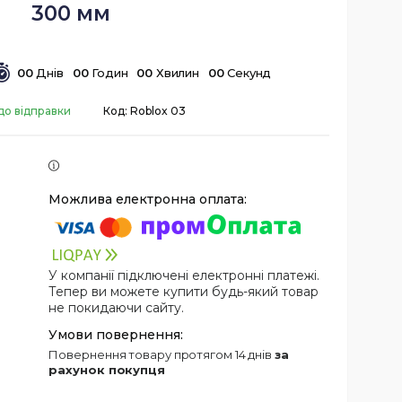
300 мм
0
0
Днів
0
0
Годин
0
0
Хвилин
0
0
Секунд
до відправки
Код:
Roblox 03
У компанії підключені електронні платежі.
Тепер ви можете купити будь-який товар
не покидаючи сайту.
повернення товару протягом 14 днів
за
рахунок покупця