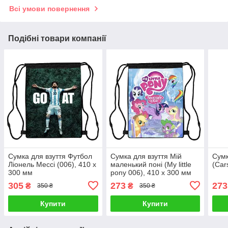
Всі умови повернення
Подібні товари компанії
Сумка для взуття Футбол
Сумка для взуття Мій
Сумк
Ліонель Мессі (006), 410 х
маленький поні (My little
(Car
300 мм
pony 006), 410 х 300 мм
305
273
273
₴
₴
350 ₴
350 ₴
Купити
Купити