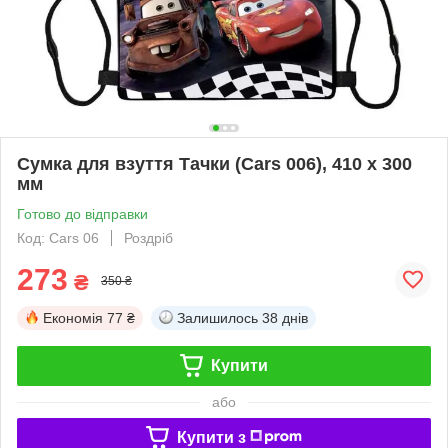
Сумка для взуття Тачки (Cars 006), 410 х 300
мм
Готово до відправки
Код: Cars 06
Роздріб
273
₴
350 ₴
Економія
77 ₴
Залишилось
38 днів
Купити
або
Купити з